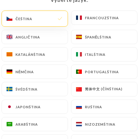
FRANCOUZŠTINA
FRANCOUZŠTINA
ČEŠTINA
ČEŠTINA
364 RECENZE
RESTAURANT INDIEN
ANGLIČTINA
ANGLIČTINA
ŠPANĚLŠTINA
ŠPANĚLŠTINA
83 Rue Paul Bert
69003 Lyon France
KATALÁNŠTINA
KATALÁNŠTINA
ITALŠTINA
ITALŠTINA
NĚMČINA
NĚMČINA
PORTUGALŠTINA
PORTUGALŠTINA
简体中文 (ČÍNŠTINA)
简体中文 (ČÍNŠTINA)
ŠVÉDŠTINA
ŠVÉDŠTINA
JAPONŠTINA
JAPONŠTINA
RUŠTINA
RUŠTINA
ARABŠTINA
ARABŠTINA
NIZOZEMŠTINA
NIZOZEMŠTINA