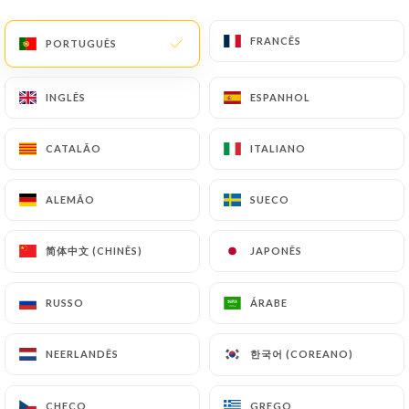
FRANCÊS
FRANCÊS
PORTUGUÊS
PORTUGUÊS
364 AVALIAÇÃO
RESTAURANT INDIEN
INGLÊS
INGLÊS
ESPANHOL
ESPANHOL
83 Rue Paul Bert
69003 Lyon France
CATALÃO
CATALÃO
ITALIANO
ITALIANO
ALEMÃO
ALEMÃO
SUECO
SUECO
简体中文 (CHINÊS)
简体中文 (CHINÊS)
JAPONÊS
JAPONÊS
RUSSO
RUSSO
ÁRABE
ÁRABE
한국어 (COREANO)
한국어 (COREANO)
NEERLANDÊS
NEERLANDÊS
CHECO
CHECO
GREGO
GREGO