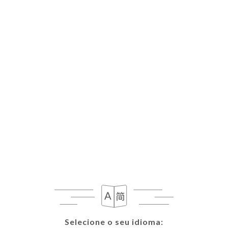
PT
MENU
Fechado hoje
Selecione o seu idioma:
Selecione o seu idioma: